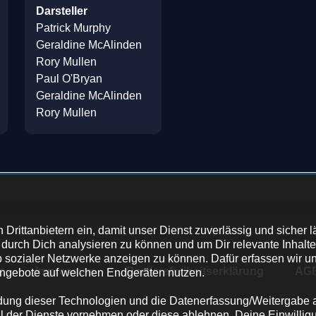
Darsteller
Patrick Murphy
Geraldine McAlinden
Rory Mullen
Paul O'Bryan
Geraldine McAlinden
Rory Mullen
Drittanbietern ein, damit unser Dienst zuverlässig und sicher lä
durch Dich analysieren zu können und um Dir relevante Inhalte 
sozialer Netzwerke anzeigen zu können. Dafür erfassen wir und 
z
Impressum
Barrierefreiheitserklärung
AG
ngebote auf welchen Endgeräten nutzen. 

ndung dieser Technologien und die Datenerfassung/Weitergabe an 
hl der Dienste vornehmen oder diese ablehnen. Deine Einwilligu