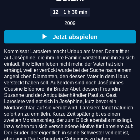
12
1 h 30 min
2009
Jetzt abspielen
Kommissar Larosiere macht Urlaub am Meer. Dort trifft er 
auf Joséphine, die ihm ihre Familie vorstellt und ihn zu sich 
einlädt. Ihre Eltern leben nicht mehr, der Vater hat sich 
erhängt, weil er verrückt wurde bei der Suche nach einem 
angeblichen Diamanten, den dessen Vater in dem Haus 
versteckt haben soll. Außerdem sind noch Joséphines 
Cousine Eléonore, ihr Bruder Abel, dessen Freundin 
Suzanne und der Antiquitätenhändler Paul zu Gast. 
Larosiere verliebt sich in Joséphine, kurz bevor ein 
Mordanschlag auf sie verübt wird. Larosiere fängt natürlich 
sofort an zu ermitteln. Kurze Zeit später gibt es einen 
zweiten Mordanschlag, der zum Glück ebenfalls misslingt. 
Inzwischen tun sich verschiedene Motive für Larosiere auf: 
Der Bruder, der eigentlich in seine Schwester verliebt ist, 
aber auch Paul scheint ein Geheimnis zu haben.