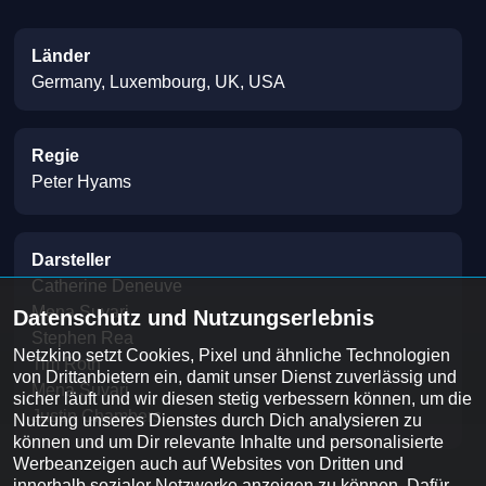
Länder
Germany, Luxembourg, UK, USA
Regie
Peter Hyams
Darsteller
Catherine Deneuve
Mena Suvari
Datenschutz und Nutzungserlebnis
Stephen Rea
Netzkino setzt Cookies, Pixel und ähnliche Technologien 
Tim Roth
von Drittanbietern ein, damit unser Dienst zuverlässig und 
Mena Suvari
sicher läuft und wir diesen stetig verbessern können, um die 
Justin Chambers
Nutzung unseres Dienstes durch Dich analysieren zu 
können und um Dir relevante Inhalte und personalisierte 
Werbeanzeigen auch auf Websites von Dritten und 
innerhalb sozialer Netzwerke anzeigen zu können. Dafür 