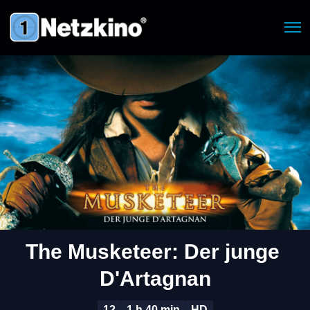
The Musketeer: Der junge 
D'Artagnan
12
1 h 40 min
HD